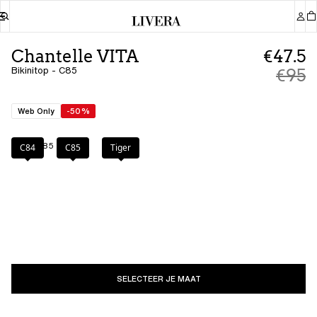
Chantelle VITA
€47.5
Bikinitop - C85
€95
Web Only
-50%
Kleur
:
C85
C84
C85
Tiger
SELECTEER JE MAAT