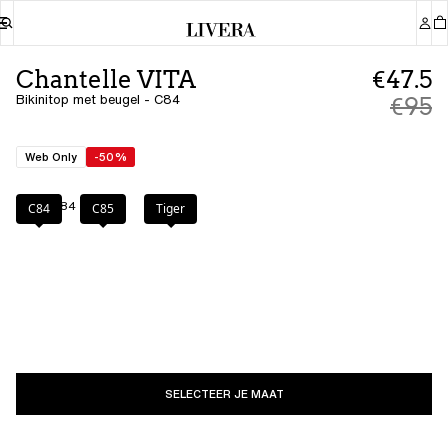
Chantelle VITA
€47.5
Bikinitop met beugel - C84
€95
Web Only
-50%
Kleur
:
C84
C84
C85
Tiger
SELECTEER JE MAAT