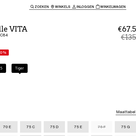
ZOEKEN
WINKELS
INLOGGEN
WINKELWAGEN
e keren naar de hoofdnavigatie.
lle VITA
€67.5
 C84
€135
50%
85
Tiger
Maattabel
70 E
75 C
75 D
75 E
75 F
75 G