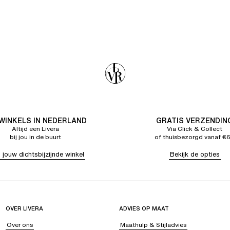
 WINKELS IN NEDERLAND
GRATIS VERZENDIN
Altijd een Livera
Via Click & Collect
bij jou in de buurt
of thuisbezorgd vanaf €
 jouw dichtsbijzijnde winkel
Bekijk de opties
OVER LIVERA
ADVIES OP MAAT
Over ons
Maathulp & Stijladvies