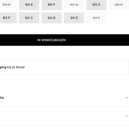
80 D
80 E
80 F
80 G
85 C
85 D
85 F
90 C
90 D
90 E
90 F
IN WINKELWAGEN
ging
bij je thuis!
tie