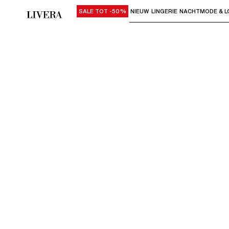
SALE TOT -50%
NIEUW
LINGERIE
NACHTMODE & L
Gebruik "Pijl omlaag" of "Enter" om su