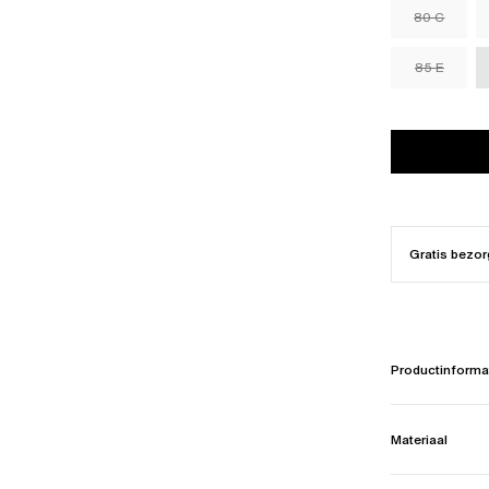
80 C
85 E
Gratis bezor
Productinforma
Materiaal