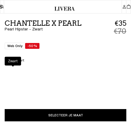
CHANTELLE X PEARL
€35
Pearl Hipster - Zwart
€70
Web Only
-50%
Kleur
:
Zwart
Zwart
SELECTEER JE MAAT