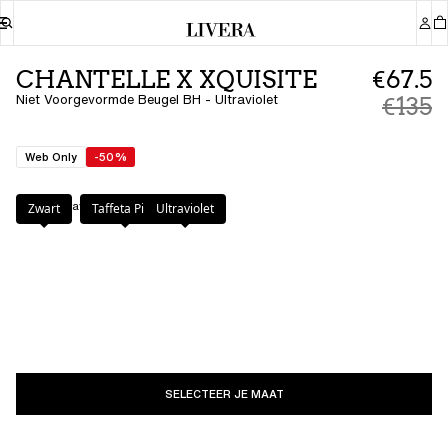
CHANTELLE X XQUISITE
€67.5
Niet Voorgevormde Beugel BH - Ultraviolet
€135
Web Only
-50%
Kleur
:
Ultraviolet
Zwart
Taffeta Pink
Ultraviolet
SELECTEER JE MAAT