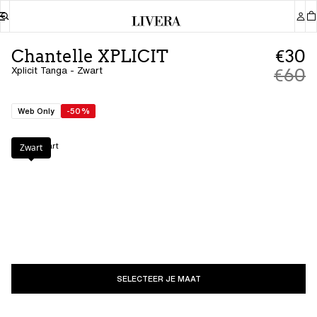
Chantelle XPLICIT
€30
Xplicit Tanga - Zwart
€60
Web Only
-50%
Kleur
:
Zwart
Zwart
SELECTEER JE MAAT