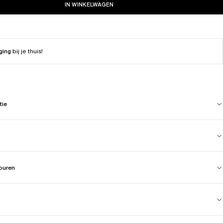
IN WINKELWAGEN
ging
bij je thuis!
tie
touren