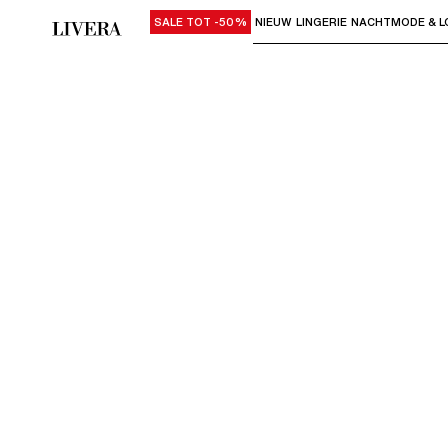
SALE TOT -50%
NIEUW
LINGERIE
NACHTMODE & L
Gebruik "Pijl omlaag" of "Enter" om su