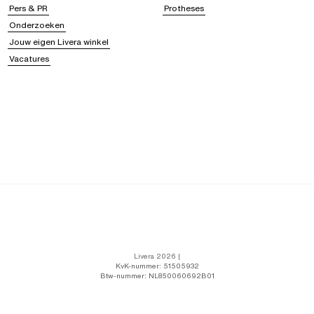
Pers & PR
Protheses
Onderzoeken
Jouw eigen Livera winkel
Vacatures
Livera 2026 |
KvK-nummer: 51505932
Btw-nummer: NL850060692B01