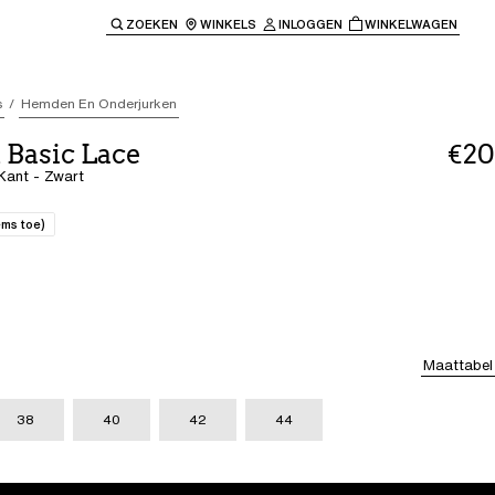
ZOEKEN
WINKELS
INLOGGEN
WINKELWAGEN
e keren naar de hoofdnavigatie.
s
Hemden En Onderjurken
 Basic Lace
€20
Kant - Zwart
ems toe)
Maattabel
38
40
42
44