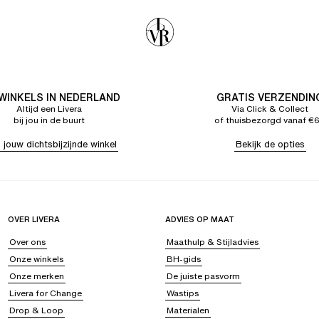
 WINKELS IN NEDERLAND
GRATIS VERZENDIN
Altijd een Livera
Via Click & Collect
bij jou in de buurt
of thuisbezorgd vanaf €
 jouw dichtsbijzijnde winkel
Bekijk de opties
OVER LIVERA
ADVIES OP MAAT
Over ons
Maathulp & Stijladvies
Onze winkels
BH-gids
Onze merken
De juiste pasvorm
Livera for Change
Wastips
Drop & Loop
Materialen