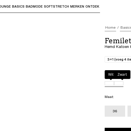
OUNGE
BASICS
BADMODE
SOFTSTRETCH
MERKEN
ONTDEK
bmenu's te openen en "Pijl omhoog" of "Escape" om terug t
Home
Basic
Femilet
Hemd Katoen 
3+1 (voeg 4 it
Kleur
:
Zwart
Wit
Zwart
Maat
:
36