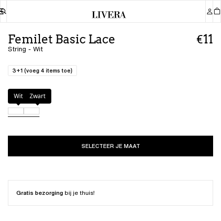
Femilet Basic Lace
€11
String - Wit
3+1 (voeg 4 items toe)
Kleur
:
Wit
Wit
Zwart
SELECTEER JE MAAT
Gratis bezorging
bij je thuis!