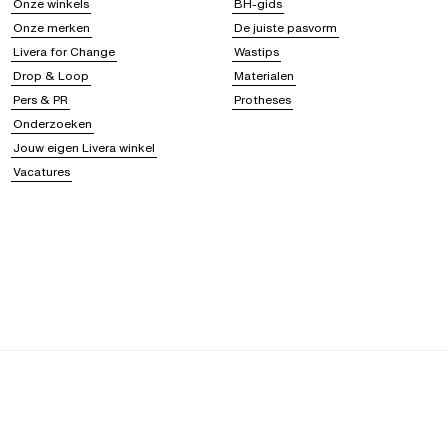
Onze winkels
BH-gids
Onze merken
De juiste pasvorm
Livera for Change
Wastips
Drop & Loop
Materialen
Pers & PR
Protheses
Onderzoeken
Jouw eigen Livera winkel
Vacatures