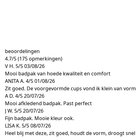
beoordelingen
4.7
/
5
(175 opmerkingen)
V H.
5/5
03/08/26
Mooi badpak van hoede kwaliteit en comfort
ANITA A.
4/5
01/08/26
Zit goed. De voorgevormde cups vond ik klein van vorm
A D.
4/5
20/07/26
Mooi afkledend badpak. Past perfect
J W.
5/5
20/07/26
Fijn badpak. Mooie kleur ook.
LISA K.
5/5
08/07/26
Heel blij met deze, zit goed, houdt de vorm, droogt snel