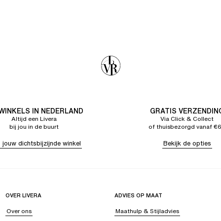
 WINKELS IN NEDERLAND
GRATIS VERZENDIN
Altijd een Livera
Via Click & Collect
bij jou in de buurt
of thuisbezorgd vanaf €
 jouw dichtsbijzijnde winkel
Bekijk de opties
OVER LIVERA
ADVIES OP MAAT
Over ons
Maathulp & Stijladvies