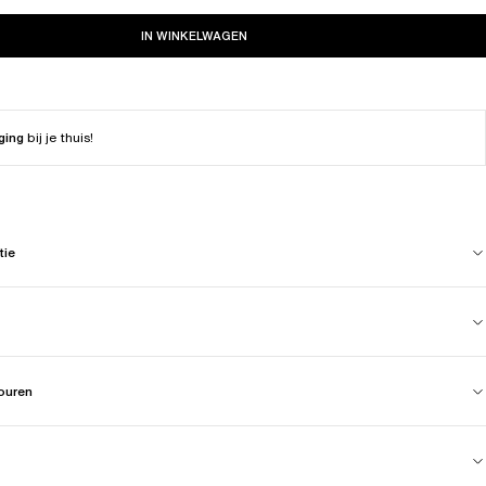
IN WINKELWAGEN
ging
bij je thuis!
tie
touren