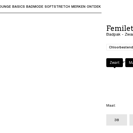
OUNGE
BASICS
BADMODE
SOFTSTRETCH
MERKEN
ONTDEK
bmenu's te openen en "Pijl omhoog" of "Escape" om terug t
Femile
Badpak - Zwa
Chloorbestend
Kleur
:
Zwart
Zwart
Ma
Maat
:
38