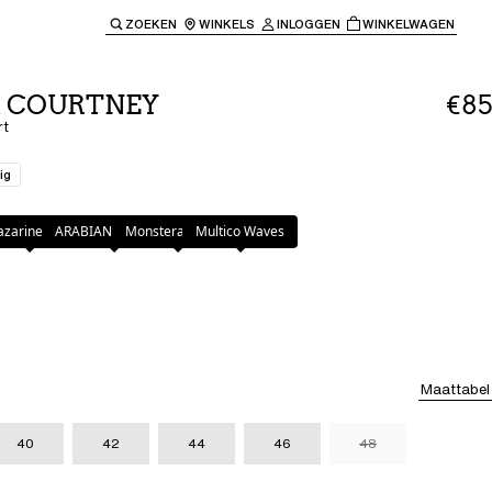
ZOEKEN
WINKELS
INLOGGEN
WINKELWAGEN
e keren naar de hoofdnavigatie.
t COURTNEY
€85
rt
ig
zarine Blue
ARABIAN LEOPARD
Monstera Leaves
Multico Waves
Maattabel
40
42
44
46
48