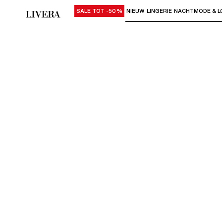
SALE TOT -50%
NIEUW
LINGERIE
NACHTMODE & L
Gebruik "Pijl omlaag" of "Enter" om su