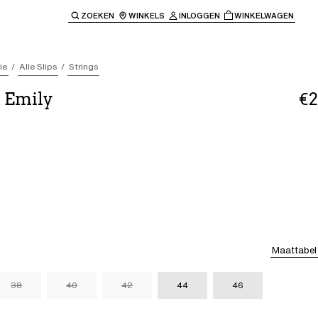
ZOEKEN
WINKELS
INLOGGEN
WINKELWAGEN
e keren naar de hoofdnavigatie.
ie
Alle Slips
Strings
 Emily
€2
Maattabel
38
40
42
44
46