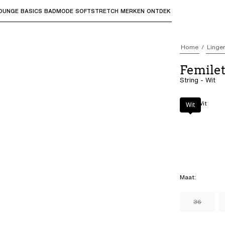
OUNGE
BASICS
BADMODE
SOFTSTRETCH
MERKEN
ONTDEK
bmenu's te openen en "Pijl omhoog" of "Escape" om terug t
Home
Linger
Femilet
String - Wit
Kleur
:
Wit
Wit
Maat
:
36