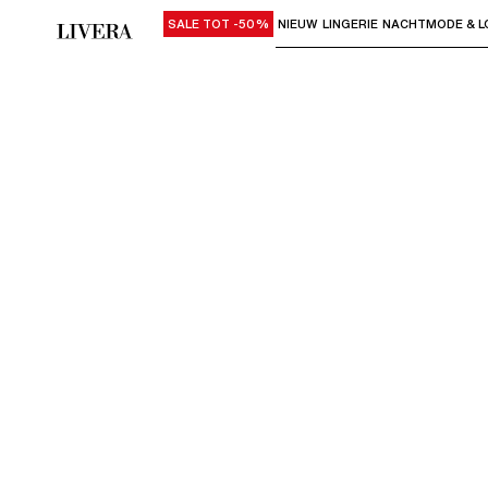
SALE TOT -50%
NIEUW
LINGERIE
NACHTMODE & L
Gebruik "Pijl omlaag" of "Enter" om su