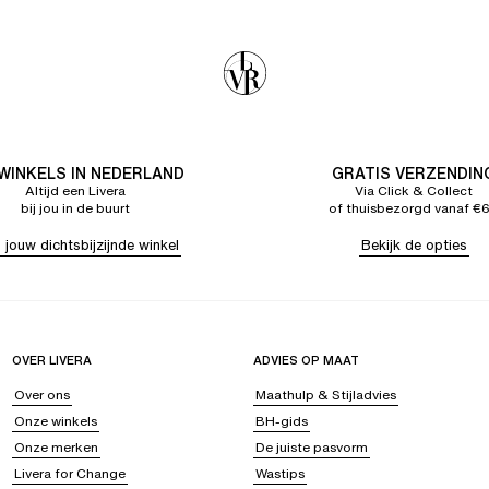
 WINKELS IN NEDERLAND
GRATIS VERZENDIN
Altijd een Livera
Via Click & Collect
bij jou in de buurt
of thuisbezorgd vanaf €
 jouw dichtsbijzijnde winkel
Bekijk de opties
OVER LIVERA
ADVIES OP MAAT
Over ons
Maathulp & Stijladvies
Onze winkels
BH-gids
Onze merken
De juiste pasvorm
Livera for Change
Wastips