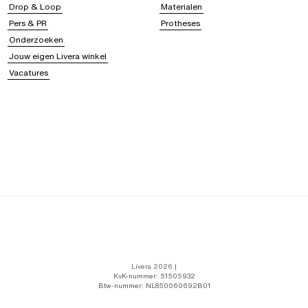
Drop & Loop
Materialen
Pers & PR
Protheses
Onderzoeken
Jouw eigen Livera winkel
Vacatures
Livera 2026 |
KvK-nummer: 51505932
Btw-nummer: NL850060692B01