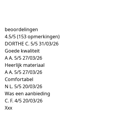
beoordelingen
4.5
/
5
(153 opmerkingen)
DORTHE C.
5/5
31/03/26
Goede kwaliteit
A A.
5/5
27/03/26
Heerlijk materiaal
A A.
5/5
27/03/26
Comfortabel
N L.
5/5
20/03/26
Was een aanbieding
C. F.
4/5
20/03/26
Xxx