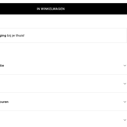
IN WINKELWAGEN
ging
bij je thuis!
tie
touren