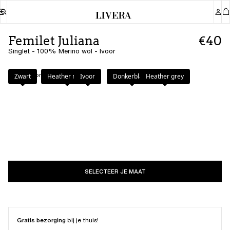
Femilet Juliana
€40
Singlet - 100% Merino wol - Ivoor
Kleur
:
Ivoor
Zwart
Heather nude
Ivoor
Donkerblauw
Heather grey
SELECTEER JE MAAT
Gratis bezorging
bij je thuis!