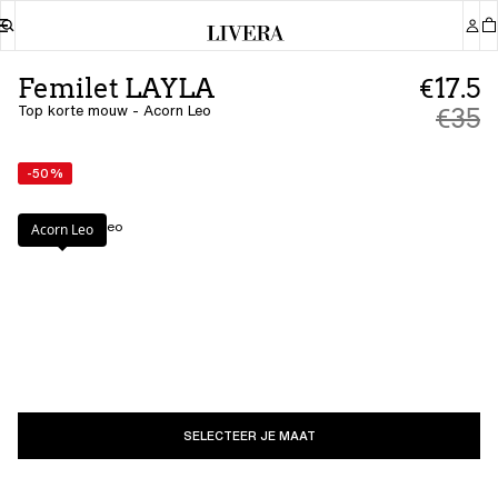
Femilet LAYLA
€17.5
Top korte mouw - Acorn Leo
€35
-50%
Kleur
:
Acorn Leo
Acorn Leo
SELECTEER JE MAAT