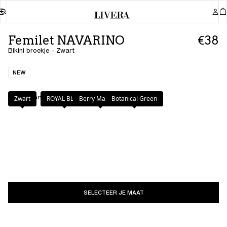
Femilet NAVARINO
€38
Bikini broekje - Zwart
NEW
Kleur
:
Zwart
Zwart
ROYAL BLUE
Berry Magenta
Botanical Green
SELECTEER JE MAAT