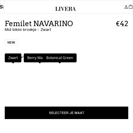
Femilet NAVARINO
€42
Mid bikini broekje - Zwart
NEW
Kleur
:
Zwart
Zwart
Berry Magenta
Botanical Green
SELECTEER JE MAAT