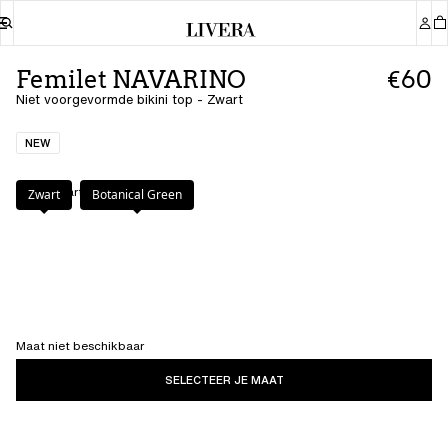
Femilet NAVARINO
€60
Niet voorgevormde bikini top - Zwart
NEW
Kleur
:
Zwart
Zwart
Botanical Green
Maat niet beschikbaar
SELECTEER JE MAAT