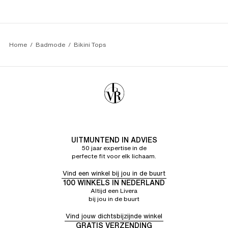
I V.
5/5
24/06/26
Mooie pasvorm
A. V.
5/5
03/06/26
Zit mooi
Home
Badmode
Bikini Tops
UITMUNTEND IN ADVIES
50 jaar expertise in de
perfecte fit voor elk lichaam.
Vind een winkel bij jou in de buurt
100 WINKELS IN NEDERLAND
Altijd een Livera
bij jou in de buurt
Vind jouw dichtsbijzijnde winkel
GRATIS VERZENDING