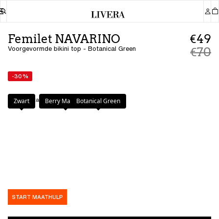
Femilet NAVARINO
€49
Voorgevormde bikini top - Botanical Green
€70
-30%
Kleur
:
Botanical Green
Zwart
Berry Magenta
Botanical Green
START MAATHULP