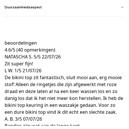
Duurzaamheidsaspect
beoordelingen
4.6
/
5
(40 opmerkingen)
NATASCHA S.
5/5
22/07/26
Zit super fijn!
L W.
1/5
21/07/26
De bikini top zit fantastisch, sluit mooi aan, erg mooie
stof! Alleen de ringetjes die zijn afgewerkt met roze
draad en deze laten al na een keer wassen los en zo
danig los dat ik het niet meer kon herstellen. Ik heb de
bikini top keuring in een waszakje gedaan. Voor zo
een dure bikini top vind ik dit echt een slechte zaak.
A. B.
3/5
07/07/26
Bandjes zijn wat aan de lange kant.