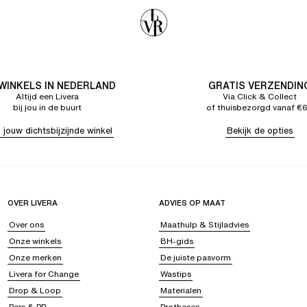
 WINKELS IN NEDERLAND
GRATIS VERZENDIN
Altijd een Livera
Via Click & Collect
bij jou in de buurt
of thuisbezorgd vanaf €
 jouw dichtsbijzijnde winkel
Bekijk de opties
OVER LIVERA
ADVIES OP MAAT
Over ons
Maathulp & Stijladvies
Onze winkels
BH-gids
Onze merken
De juiste pasvorm
Livera for Change
Wastips
Drop & Loop
Materialen
Pers & PR
Protheses