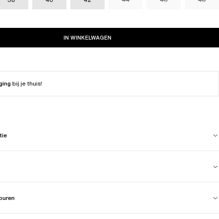
IN WINKELWAGEN
ging
bij je thuis!
tie
touren