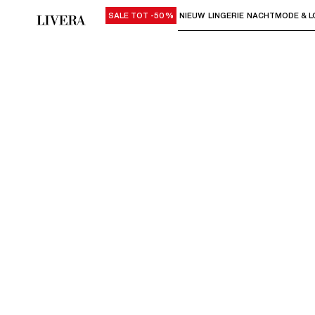
SALE TOT -50%
NIEUW
LINGERIE
NACHTMODE & L
Gebruik "Pijl omlaag" of "Enter" om su