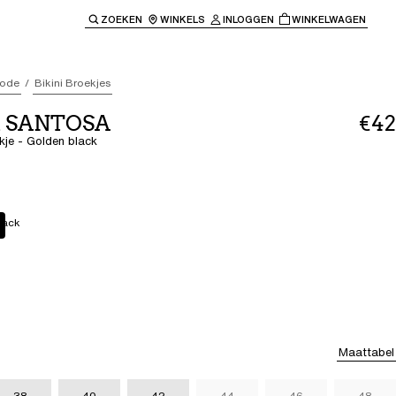
ZOEKEN
WINKELS
INLOGGEN
WINKELWAGEN
e keren naar de hoofdnavigatie.
ode
Bikini Broekjes
t SANTOSA
€42
ekje - Golden black
lack
Maattabel
38
40
42
44
46
48