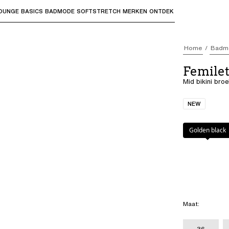
OUNGE
BASICS
BADMODE
SOFTSTRETCH
MERKEN
ONTDEK
bmenu's te openen en "Pijl omhoog" of "Escape" om terug t
Home
Badm
Femile
Mid bikini bro
NEW
Kleur
:
Golden b
Golden black
Maat
:
36