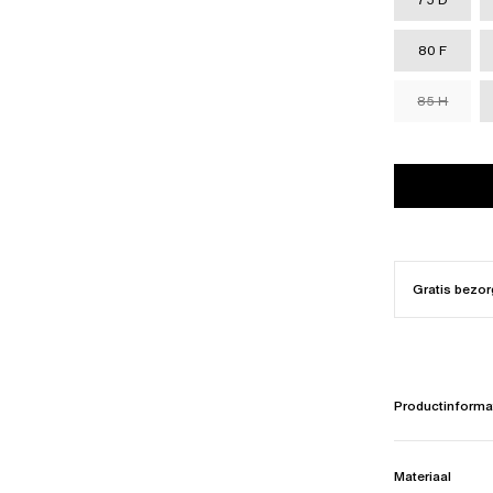
80 F
85 H
Gratis bezor
Productinforma
Materiaal