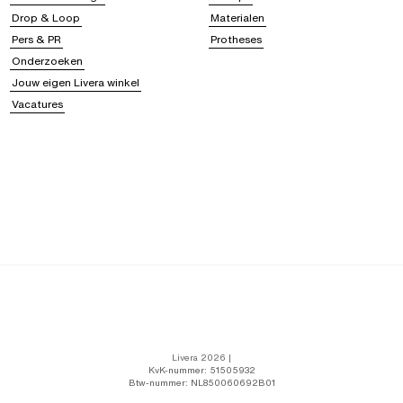
Drop & Loop
Materialen
Pers & PR
Protheses
Onderzoeken
Jouw eigen Livera winkel
Vacatures
Livera 2026 |
KvK-nummer: 51505932
Btw-nummer: NL850060692B01