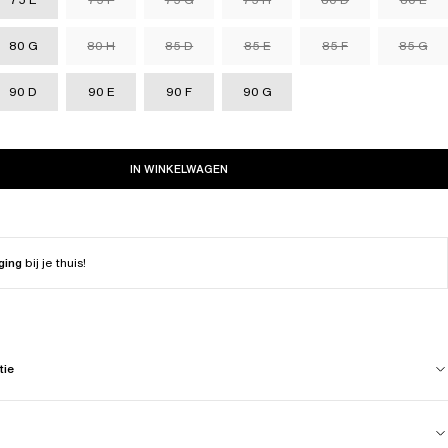
80 G
80 H
85 D
85 E
85 F
85 G
90 D
90 E
90 F
90 G
IN WINKELWAGEN
ging
bij je thuis!
tie