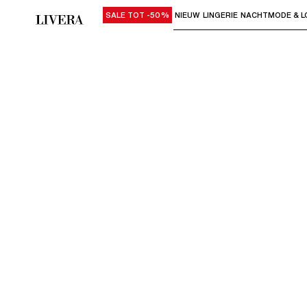
SALE TOT -50%
NIEUW
LINGERIE
NACHTMODE & L
Gebruik "Pijl omlaag" of "Enter" om su