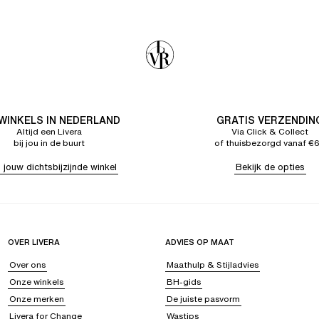
 WINKELS IN NEDERLAND
GRATIS VERZENDIN
Altijd een Livera
Via Click & Collect
bij jou in de buurt
of thuisbezorgd vanaf €
 jouw dichtsbijzijnde winkel
Bekijk de opties
OVER LIVERA
ADVIES OP MAAT
Over ons
Maathulp & Stijladvies
Onze winkels
BH-gids
Onze merken
De juiste pasvorm
Livera for Change
Wastips