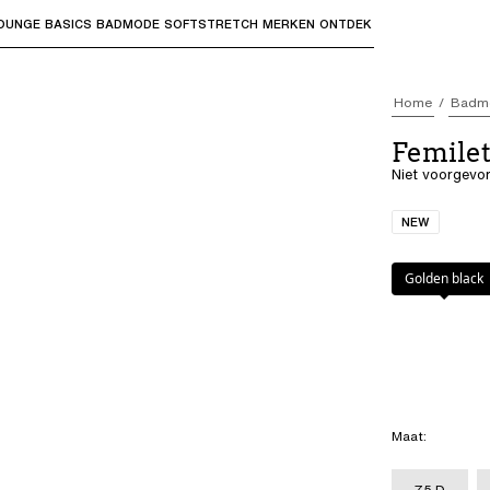
OUNGE
BASICS
BADMODE
SOFTSTRETCH
MERKEN
ONTDEK
bmenu's te openen en "Pijl omhoog" of "Escape" om terug t
Home
Badm
Femile
Niet voorgevor
NEW
Kleur
:
Golden b
Golden black
Maat
:
75 D