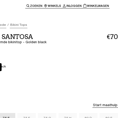
ZOEKEN
WINKELS
INLOGGEN
WINKELWAGEN
e keren naar de hoofdnavigatie.
ode
Bikini Tops
t SANTOSA
€70
mde bikinitop - Golden black
lack
Start maathulp
75 E
75 F
75 G
75 H
80 D
80 E