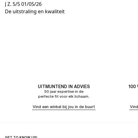
J Z.
5/5
01/05/26
De uitstraling en kwaliteit
UITMUNTEND IN ADVIES
100
50 jaar expertise in de
perfecte fit voor elk lichaam.
Vind een winkel bij jou in de buurt
Vind
GET TO KNOW US!