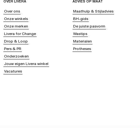
OVER LIVERA
ADVIES OP MAAT
Over ons
Maathulp & Stijladvies
Onze winkels
BH-gids
Onze merken
De juiste pasvorm
Livera for Change
Wastips
Drop & Loop
Materialen
Pers & PR
Protheses
Onderzoeken
Jouw eigen Livera winkel
Vacatures