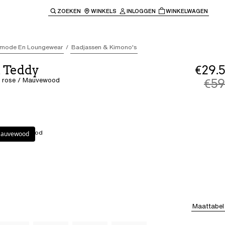
ZOEKEN
WINKELS
INLOGGEN
WINKELWAGEN
e keren naar de hoofdnavigatie.
mode En Loungewear
Badjassen & Kimono's
t Teddy
€29.5
y rose / Mauvewood
€59
se / Mauvewood
 Mauvewood
Maattabel