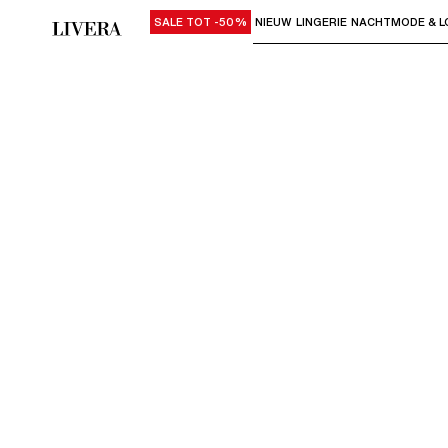
SALE TOT -50%
NIEUW
LINGERIE
NACHTMODE & L
Gebruik "Pijl omlaag" of "Enter" om su