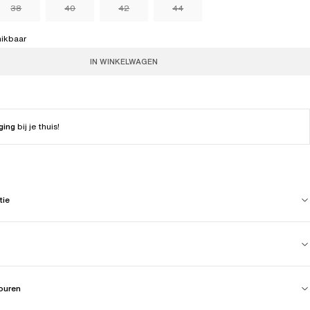
38
40
42
44
hikbaar
IN WINKELWAGEN
ging
bij je thuis!
tie
touren