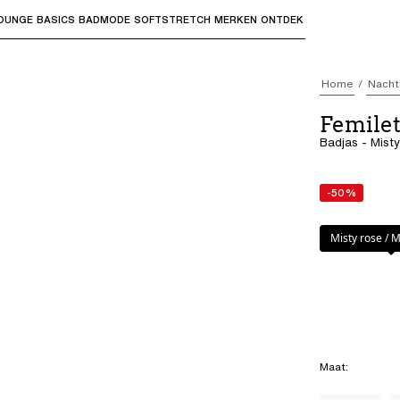
OUNGE
BASICS
BADMODE
SOFTSTRETCH
MERKEN
ONTDEK
bmenu's te openen en "Pijl omhoog" of "Escape" om terug t
Home
Nacht
Femile
Badjas - Mist
-50%
Kleur
:
Misty ro
Misty rose /
Maat
: