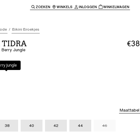
ZOEKEN
WINKELS
INLOGGEN
WINKELWAGEN
e keren naar de hoofdnavigatie.
ode
Bikini Broekjes
t TIDRA
€38
- Berry Jungle
gle
rry Jungle
Maattabel
38
40
42
44
46