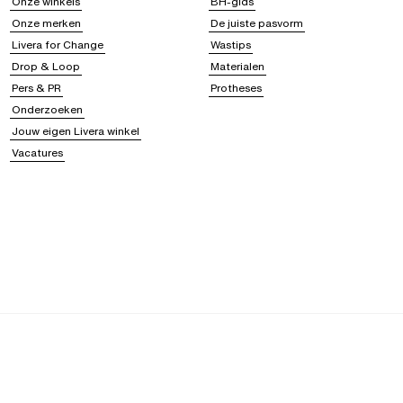
Onze winkels
BH-gids
Onze merken
De juiste pasvorm
Livera for Change
Wastips
Drop & Loop
Materialen
Pers & PR
Protheses
Onderzoeken
Jouw eigen Livera winkel
Vacatures