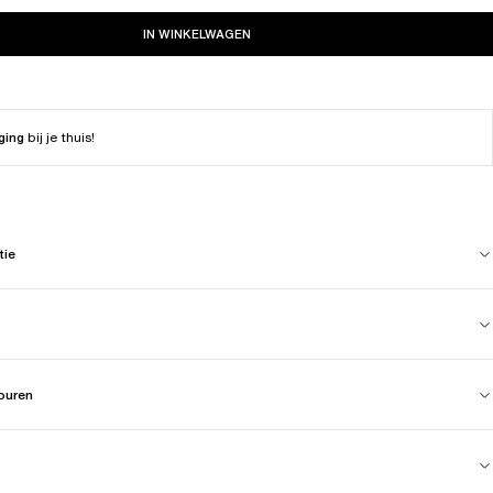
IN WINKELWAGEN
ging
bij je thuis!
tie
touren