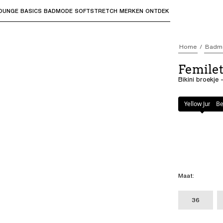
OUNGE
BASICS
BADMODE
SOFTSTRETCH
MERKEN
ONTDEK
bmenu's te openen en "Pijl omhoog" of "Escape" om terug t
Home
Badm
Femile
Bikini broekje 
Kleur
:
Berry Jun
Yellow Jungle
Be
Maat
:
36