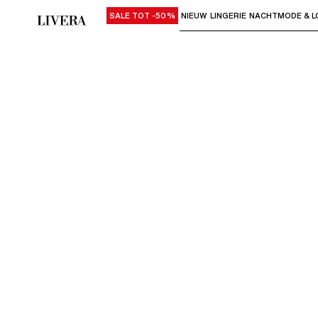
SALE TOT -50%
NIEUW
LINGERIE
NACHTMODE & L
Gebruik "Pijl omlaag" of "Enter" om su