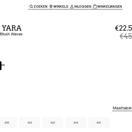
ZOEKEN
WINKELS
INLOGGEN
WINKELWAGEN
e keren naar de hoofdnavigatie.
t YARA
€22.5
 Blush Waves
€45
ves
Maattabel
38
40
42
44
46