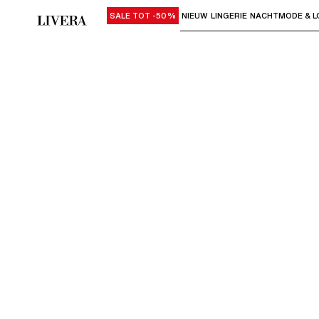
SALE TOT -50%
NIEUW
LINGERIE
NACHTMODE & L
Gebruik "Pijl omlaag" of "Enter" om su