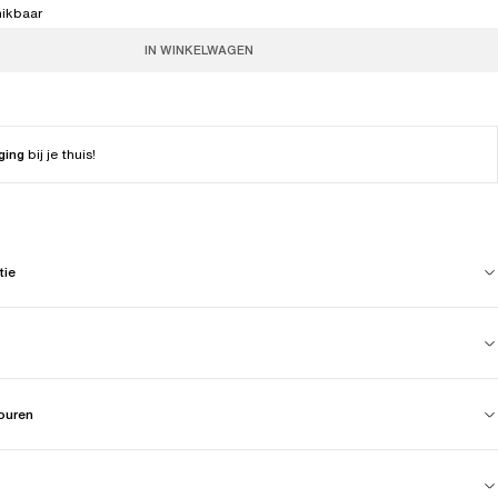
hikbaar
IN WINKELWAGEN
ging
bij je thuis!
tie
touren