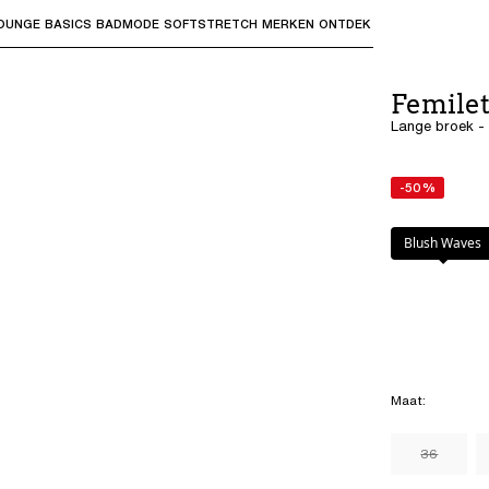
OUNGE
BASICS
BADMODE
SOFTSTRETCH
MERKEN
ONTDEK
bmenu's te openen en "Pijl omhoog" of "Escape" om terug t
Femile
Lange broek -
-50%
Kleur
:
Blush Wa
Blush Waves
Maat
:
36