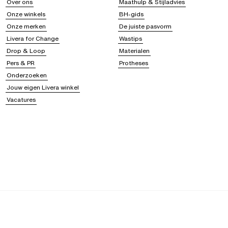
Over ons
Maathulp & Stijladvies
Onze winkels
BH-gids
Onze merken
De juiste pasvorm
Livera for Change
Wastips
Drop & Loop
Materialen
Pers & PR
Protheses
Onderzoeken
Jouw eigen Livera winkel
Vacatures