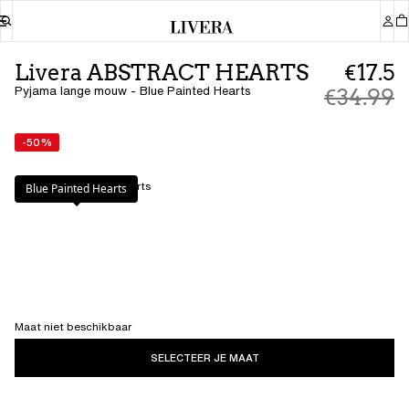
Livera ABSTRACT HEARTS
€17.5
Pyjama lange mouw - Blue Painted Hearts
€34.99
-50%
Kleur
:
Blue Painted Hearts
Blue Painted Hearts
Maat niet beschikbaar
SELECTEER JE MAAT