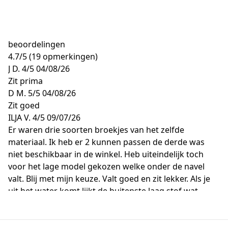
beoordelingen
4.7
/
5
(19 opmerkingen)
J D.
4/5
04/08/26
Zit prima
D M.
5/5
04/08/26
Zit goed
ILJA V.
4/5
09/07/26
Er waren drie soorten broekjes van het zelfde
materiaal. Ik heb er 2 kunnen passen de derde was
niet beschikbaar in de winkel. Heb uiteindelijk toch
voor het lage model gekozen welke onder de navel
valt. Blij met mijn keuze. Valt goed en zit lekker. Als je
uit het water komt lijkt de buitenste laag stof wat
losser te zitten maar trekt snel bij na opdrogen. Mooie
glinstering in de stof. De print is flatues
ANN P.
5/5
03/07/26