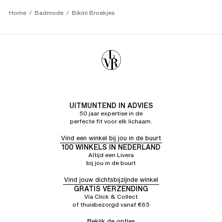
Goed product
Home
Badmode
Bikini Broekjes
INGRID S.
5/5
25/06/26
Goede pasvormMooie kleuren.
UITMUNTEND IN ADVIES
50 jaar expertise in de
perfecte fit voor elk lichaam.
Vind een winkel bij jou in de buurt
100 WINKELS IN NEDERLAND
Altijd een Livera
bij jou in de buurt
Vind jouw dichtsbijzijnde winkel
GRATIS VERZENDING
Via Click & Collect
of thuisbezorgd vanaf €65
Bekijk de opties