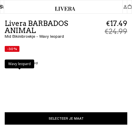
Livera BARBADOS
€17.49
ANIMAL
€24.99
Mid Bikinibroekje - Wavy leopard
-30%
Kleur
:
Wavy leopard
Wavy leopard
SELECTEER JE MAAT