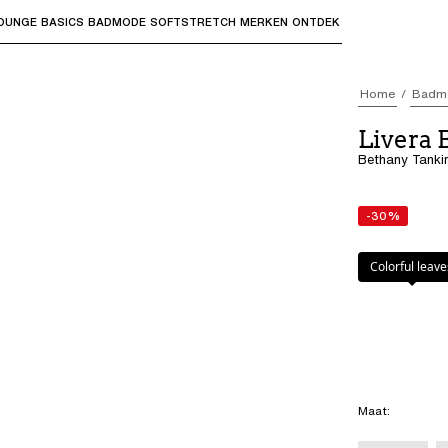
OUNGE
BASICS
BADMODE
SOFTSTRETCH
MERKEN
ONTDEK
bmenu's te openen en "Pijl omhoog" of "Escape" om terug t
Home
Badm
Livera
Bethany Tankin
-30%
Kleur
:
Colorful 
Colorful leave
Maat
: