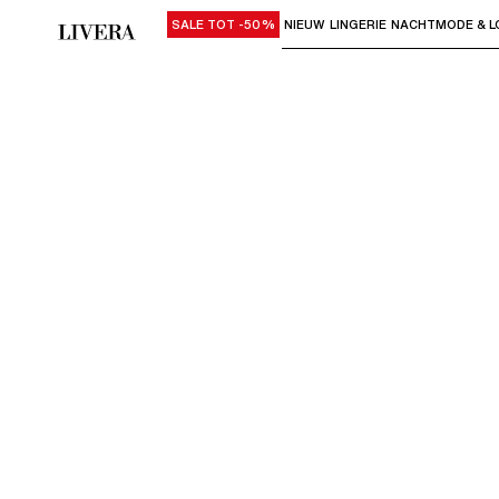
SALE TOT -50%
NIEUW
LINGERIE
NACHTMODE & L
Gebruik "Pijl omlaag" of "Enter" om su