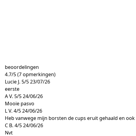
beoordelingen
4.7
/
5
(7 opmerkingen)
Lucie J.
5/5
23/07/26
eerste
A V.
5/5
24/06/26
Mooie pasvo
L V.
4/5
24/06/26
Heb vanwege mijn borsten de cups eruit gehaald en ook 
C B.
4/5
24/06/26
Nvt