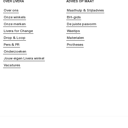
OVER LIVERA
ADVIES OP MAAT
Over ons
Maathulp & Stijladvies
Onze winkels
BH-gids
Onze merken
De juiste pasvorm
Livera for Change
Wastips
Drop & Loop
Materialen
Pers & PR
Protheses
Onderzoeken
Jouw eigen Livera winkel
Vacatures