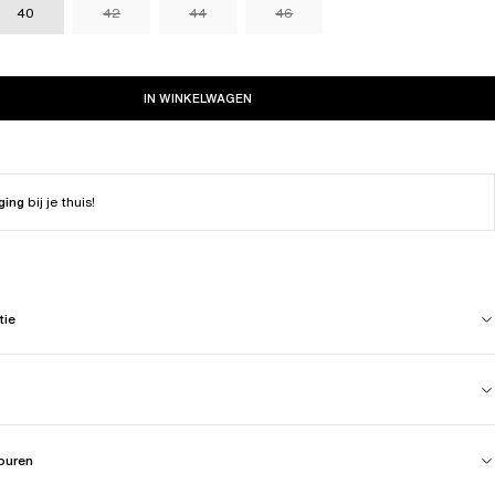
40
42
44
46
IN WINKELWAGEN
ging
bij je thuis!
tie
touren