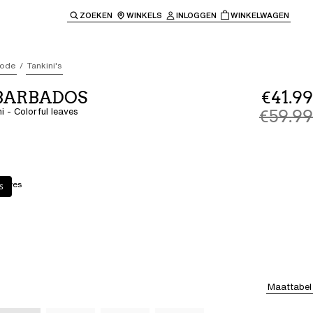
ZOEKEN
WINKELS
INLOGGEN
WINKELWAGEN
e keren naar de hoofdnavigatie.
ode
Tankini's
 BARBADOS
€41.99
i - Colorful leaves
€59.99
leaves
s
Maattabel