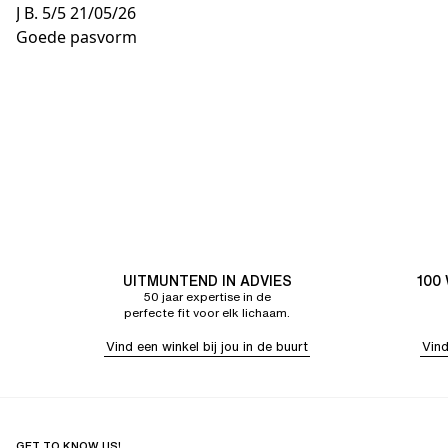
J B.
5/5
21/05/26
Goede pasvorm
UITMUNTEND IN ADVIES
100
50 jaar expertise in de
perfecte fit voor elk lichaam.
Vind een winkel bij jou in de buurt
Vind
GET TO KNOW US!