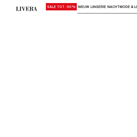
SALE TOT -50%
NIEUW
LINGERIE
NACHTMODE & L
Gebruik "Pijl omlaag" of "Enter" om su