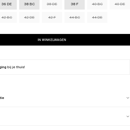
36 DE
38 BC
38 DE
38 F
40 BC
40 DE
42 BC
42 DE
42 F
44 BC
44 DE
IN WINKELWAGEN
ging
bij je thuis!
tie