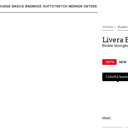
OUNGE
BASICS
BADMODE
SOFTSTRETCH
MERKEN
ONTDEK
bmenu's te openen en "Pijl omhoog" of "Escape" om terug t
Home
Badm
Livera
Bowie Voorgevo
-30%
NEW
Kleur
:
Colorful 
Colorful leave
Maat
: