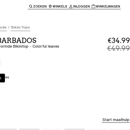
ZOEKEN
WINKELS
INLOGGEN
WINKELWAGEN
e keren naar de hoofdnavigatie.
ode
Bikini Tops
 BARBADOS
€34.99
rmde Bikinitop - Colorful leaves
€49.99
leaves
s
Start maathulp