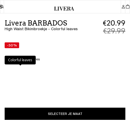
Livera BARBADOS
€20.99
High Waist Bikinibroekje - Colorful leaves
€29.99
-30%
Kleur
:
Colorful leaves
Colorful leaves
SELECTEER JE MAAT