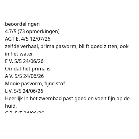
beoordelingen
4.7
/
5
(73 opmerkingen)
AGT E.
4/5
12/07/26
zelfde verhaal, prima pasvorm, blijft goed zitten, ook
in het water
E V.
5/5
24/06/26
Omdat het prima is
A V.
5/5
24/06/26
Mooie pasvorm, fijne stof
L V.
5/5
24/06/26
Heerlijk in het zwembad past goed en voelt fijn op de
huid.
C B.
5/5
24/06/26
Nvt