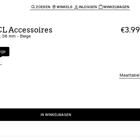
ZOEKEN
WINKELS
INLOGGEN
WINKELWAGEN
e keren naar de hoofdnavigatie.
CL Accessoires
€3.99
k 38 mm - Beige
ige
Maattabel
IN WINKELWAGEN