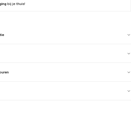
ging
bij je thuis!
tie
touren