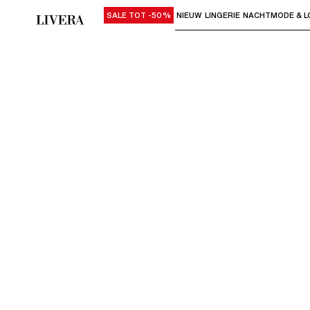
SALE TOT -50%
NIEUW
LINGERIE
NACHTMODE & L
Gebruik "Pijl omlaag" of "Enter" om su