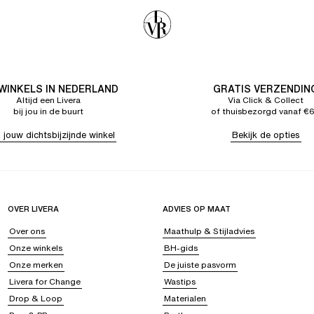
 WINKELS IN NEDERLAND
GRATIS VERZENDIN
Altijd een Livera
Via Click & Collect
bij jou in de buurt
of thuisbezorgd vanaf €
 jouw dichtsbijzijnde winkel
Bekijk de opties
OVER LIVERA
ADVIES OP MAAT
Over ons
Maathulp & Stijladvies
Onze winkels
BH-gids
Onze merken
De juiste pasvorm
Livera for Change
Wastips
Drop & Loop
Materialen