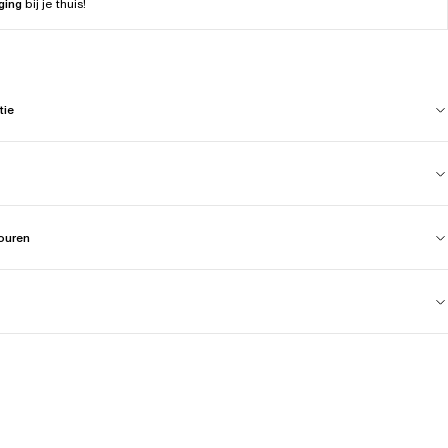
ging
bij je thuis!
tie
touren