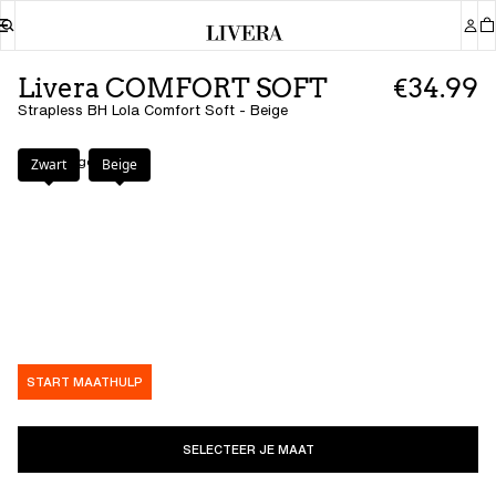
Livera COMFORT SOFT
€34.99
Strapless BH Lola Comfort Soft - Beige
Kleur
:
Beige
Zwart
Beige
START MAATHULP
SELECTEER JE MAAT