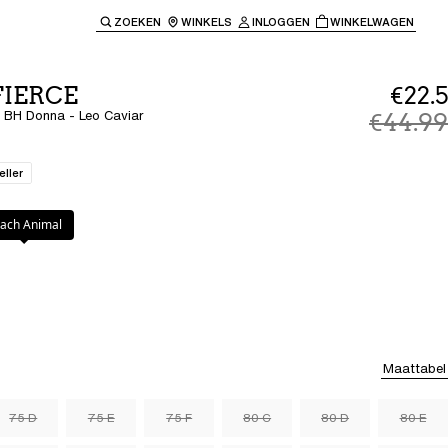
ZOEKEN
WINKELS
INLOGGEN
WINKELWAGEN
e keren naar de hoofdnavigatie.
 FIERCE
€22.5
BH Donna - Leo Caviar
€44.99
eller
ar
ach Animal
Maattabel
75 D
75 E
75 F
80 C
80 D
80 E