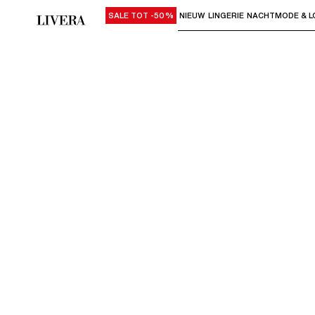
SALE TOT -50%
NIEUW
LINGERIE
NACHTMODE & L
Gebruik "Pijl omlaag" of "Enter" om su