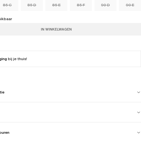
85 C
85 D
85 E
85 F
90 D
90 E
hikbaar
IN WINKELWAGEN
ging
bij je thuis!
tie
touren