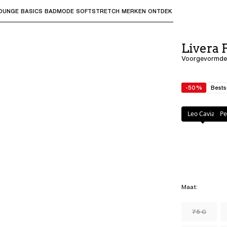
OUNGE
BASICS
BADMODE
SOFTSTRETCH
MERKEN
ONTDEK
bmenu's te openen en "Pijl omhoog" of "Escape" om terug t
Livera
Voorgevormde 
-50%
Bests
Kleur
:
Leo Cavi
Leo Caviar
Pe
Maat
:
75 C