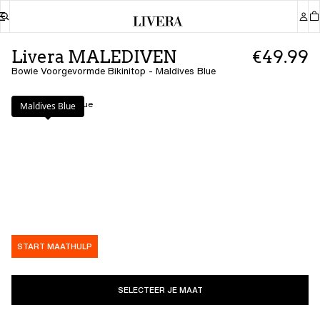
Livera MALEDIVEN
€49.99
Bowie Voorgevormde Bikinitop - Maldives Blue
Kleur
:
Maldives Blue
Maldives Blue
START MAATHULP
SELECTEER JE MAAT