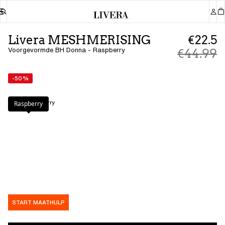
Livera MESHMERISING
€22.5
Voorgevormde BH Donna - Raspberry
€44.99
-50%
Kleur
:
Raspberry
Raspberry
START MAATHULP