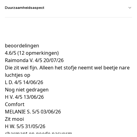
Duurzaamheidsaspect
beoordelingen
4.6
/
5
(12 opmerkingen)
Raimonda V.
4/5
20/07/26
Die zit wel fijn. Alleen het stofje neemt wel beetje nare
luchtjes op
L D.
4/5
14/06/26
Nog niet gedragen
H V.
4/5
13/06/26
Comfort
MELANIE S.
5/5
03/06/26
Zit mooi
H W.
5/5
31/05/26
charmant en goede pasvorm