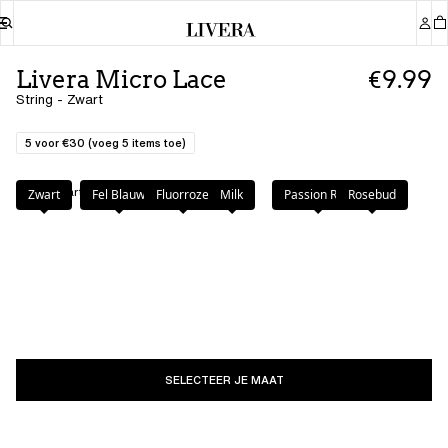
Livera Micro Lace
€9.99
String - Zwart
5 voor €30 (voeg 5 items toe)
Kleur
:
Zwart
Zwart
Fel Blauw
Fluorroze
Milk
Passion Red
Rosebud
SELECTEER JE MAAT