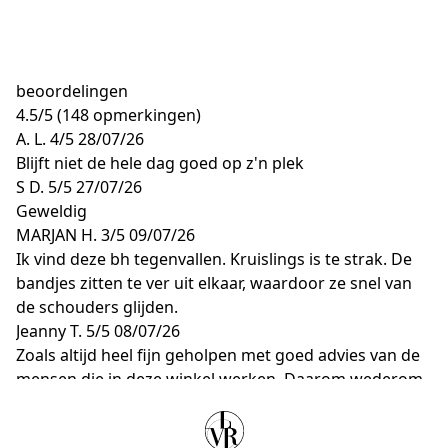
beoordelingen
4.5
/
5
(148 opmerkingen)
A. L.
4/5
28/07/26
Blijft niet de hele dag goed op z'n plek
S D.
5/5
27/07/26
Geweldig
MARJAN H.
3/5
09/07/26
Ik vind deze bh tegenvallen. Kruislings is te strak. De
bandjes zitten te ver uit elkaar, waardoor ze snel van
de schouders glijden.
Jeanny T.
5/5
08/07/26
Zoals altijd heel fijn geholpen met goed advies van de
mensen die in deze winkel werken. Daarom wederom
een fijne gekocht.
S O.
5/5
06/07/26