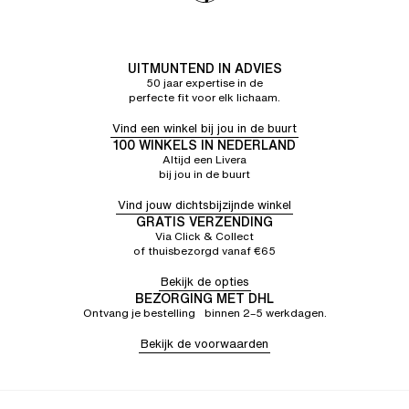
Hele prettige BH. Zachte stof, zit perfect, draagt
soepel, geen irritante naden en labels. Super onder t
shirts en goed onder wit
UITMUNTEND IN ADVIES
50 jaar expertise in de
perfecte fit voor elk lichaam.
Vind een winkel bij jou in de buurt
100 WINKELS IN NEDERLAND
Altijd een Livera
bij jou in de buurt
Vind jouw dichtsbijzijnde winkel
GRATIS VERZENDING
Via Click & Collect
of thuisbezorgd vanaf €65
Bekijk de opties
BEZORGING MET DHL
Ontvang je bestelling binnen 2–5 werkdagen.
Bekijk de voorwaarden