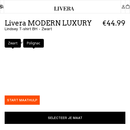
Livera MODERN LUXURY
€44.99
Lindsey T-shirt BH - Zwart
Kleur
:
Zwart
Zwart
Polignac
START MAATHULP
SELECTEER JE MAAT