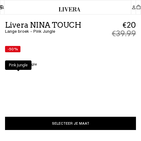
Livera NINA TOUCH
€20
Lange broek - Pink Jungle
€39.99
-50%
Kleur
:
Pink Jungle
Pink Jungle
SELECTEER JE MAAT