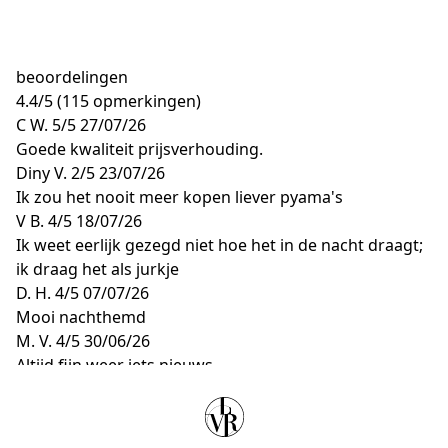
beoordelingen
4.4
/
5
(115 opmerkingen)
C W.
5/5
27/07/26
Goede kwaliteit prijsverhouding.
Diny V.
2/5
23/07/26
Ik zou het nooit meer kopen liever pyama's
V B.
4/5
18/07/26
Ik weet eerlijk gezegd niet hoe het in de nacht draagt;
ik draag het als jurkje
D. H.
4/5
07/07/26
Mooi nachthemd
M. V.
4/5
30/06/26
Altijd fijn weer iets nieuws