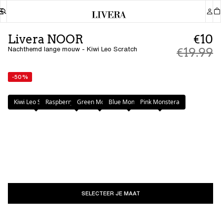
Livera NOOR
€10
Nachthemd lange mouw - Kiwi Leo Scratch
€19.99
-50%
Kleur
:
Kiwi Leo Scratch
Kiwi Leo Scratch
Raspberry Leo Scratch
Green Monstera
Blue Monstera
Pink Monstera
SELECTEER JE MAAT