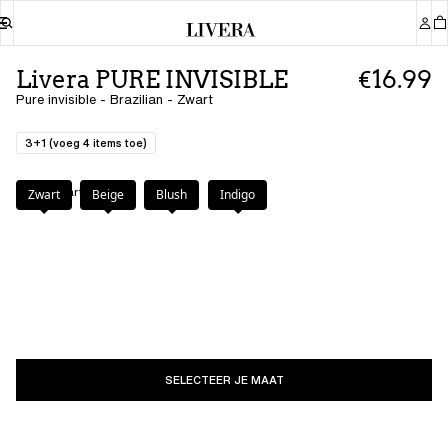
Livera PURE INVISIBLE
€16.99
Pure invisible - Brazilian - Zwart
3+1 (voeg 4 items toe)
Kleur
:
Zwart
Zwart
Beige
Blush
Indigo
SELECTEER JE MAAT