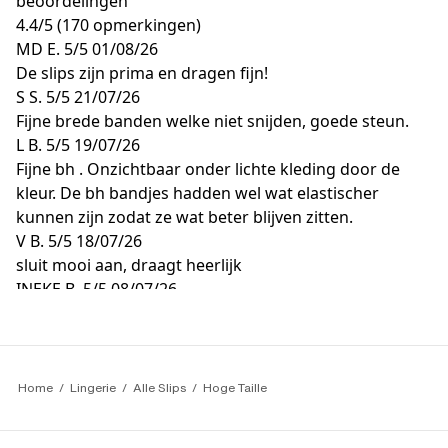
beoordelingen
4.4
/
5
(170 opmerkingen)
MD E.
5/5
01/08/26
De slips zijn prima en dragen fijn!
S S.
5/5
21/07/26
Fijne brede banden welke niet snijden, goede steun.
L B.
5/5
19/07/26
Fijne bh . Onzichtbaar onder lichte kleding door de
kleur. De bh bandjes hadden wel wat elastischer
kunnen zijn zodat ze wat beter blijven zitten.
V B.
5/5
18/07/26
sluit mooi aan, draagt heerlijk
INEKE B.
5/5
08/07/26
De slip zit goed en comfortabel. In de zomer wel wat
warm.
Home
Lingerie
Alle Slips
Hoge Taille