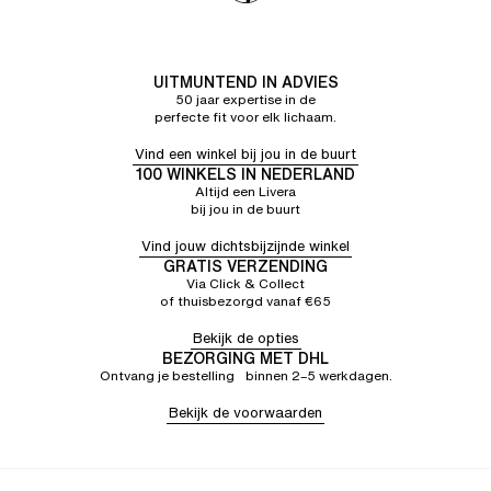
Zit goed en stevig om de borsten.
Gitte A.
5/5
24/07/26
Mooie pasvorm. BH's die echt goed zitten 😊
UITMUNTEND IN ADVIES
50 jaar expertise in de
perfecte fit voor elk lichaam.
Vind een winkel bij jou in de buurt
100 WINKELS IN NEDERLAND
Altijd een Livera
bij jou in de buurt
Vind jouw dichtsbijzijnde winkel
GRATIS VERZENDING
Via Click & Collect
of thuisbezorgd vanaf €65
Bekijk de opties
BEZORGING MET DHL
Ontvang je bestelling binnen 2–5 werkdagen.
Bekijk de voorwaarden