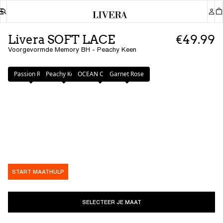
Livera SOFT LACE
€49.99
Voorgevormde Memory BH - Peachy Keen
Kleur
:
Peachy Keen
Passion Red
Peachy Keen
OCEAN CAVERN
Garnet Rose
START MAATHULP
SELECTEER JE MAAT