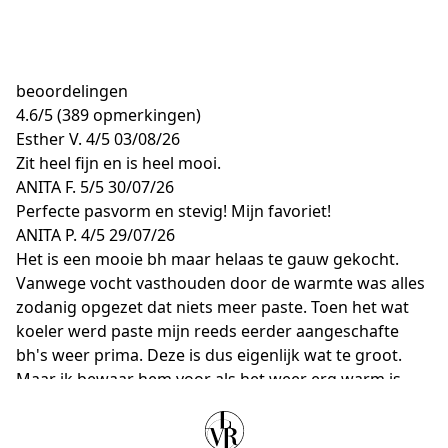
beoordelingen
4.6
/
5
(389 opmerkingen)
Esther V.
4/5
03/08/26
Zit heel fijn en is heel mooi.
ANITA F.
5/5
30/07/26
Perfecte pasvorm en stevig! Mijn favoriet!
ANITA P.
4/5
29/07/26
Het is een mooie bh maar helaas te gauw gekocht.
Vanwege vocht vasthouden door de warmte was alles
zodanig opgezet dat niets meer paste. Toen het wat
koeler werd paste mijn reeds eerder aangeschafte
bh's weer prima. Deze is dus eigenlijk wat te groot.
Maar ik bewaar hem voor als het weer erg warm is
want hij paste bij aanschaf erg mooi.
H.S P.
5/5
28/07/26