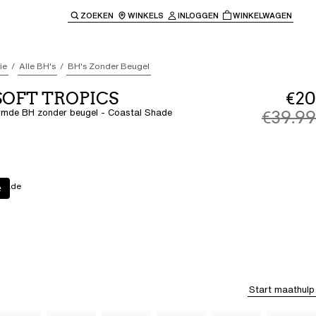
ZOEKEN
WINKELS
INLOGGEN
WINKELWAGEN
e keren naar de hoofdnavigatie.
ie
Alle BH's
BH's Zonder Beugel
 SOFT TROPICS
€20
rmde BH zonder beugel - Coastal Shade
€39.99
Shade
e
Start maathulp