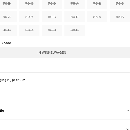
70 B
70 C
70 D
75 A
75 B
75 C
80 A
80 B
80 C
80 D
85 A
85 B
85 D
90 B
90 C
90 D
hikbaar
IN WINKELWAGEN
ging
bij je thuis!
tie