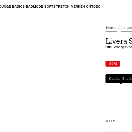
OUNGE
BASICS
BADMODE
SOFTSTRETCH
MERKEN
ONTDEK
bmenu's te openen en "Pijl omhoog" of "Escape" om terug t
Home
Linger
Livera
Bibi Voorgevo
-50%
Kleur
:
Coastal 
Coastal Shad
Maat
: