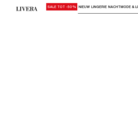
SALE TOT -50%
NIEUW
LINGERIE
NACHTMODE & L
Gebruik "Pijl omlaag" of "Enter" om su