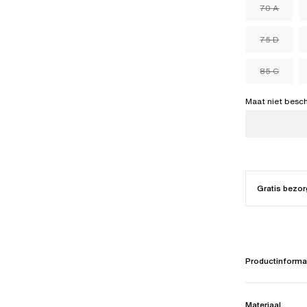
70 A
75 D
85 C
Maat niet besc
Gratis bezor
Productinforma
Materiaal