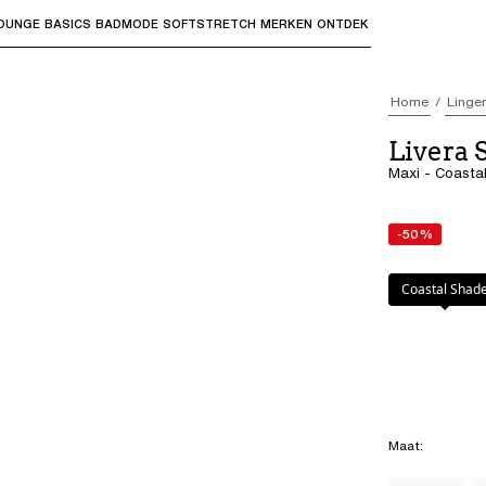
OUNGE
BASICS
BADMODE
SOFTSTRETCH
MERKEN
ONTDEK
bmenu's te openen en "Pijl omhoog" of "Escape" om terug t
Home
Linger
Livera
Maxi - Coasta
-50%
Kleur
:
Coastal 
Coastal Shad
Maat
: