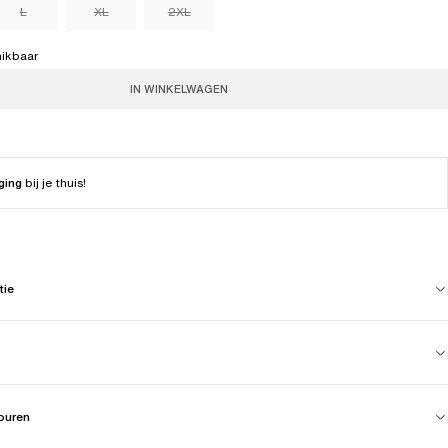
L
XL
2XL
hikbaar
IN WINKELWAGEN
ging
bij je thuis!
tie
touren