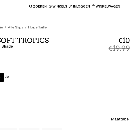
ZOEKEN
WINKELS
INLOGGEN
WINKELWAGEN
e keren naar de hoofdnavigatie.
ie
Alle Slips
Hoge Taille
 SOFT TROPICS
€10
l Shade
€19.99
Shade
e
Maattabel