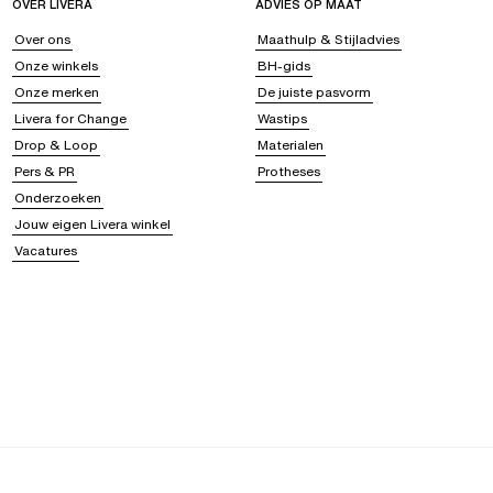
OVER LIVERA
ADVIES OP MAAT
Over ons
Maathulp & Stijladvies
Onze winkels
BH-gids
Onze merken
De juiste pasvorm
Livera for Change
Wastips
Drop & Loop
Materialen
Pers & PR
Protheses
Onderzoeken
Jouw eigen Livera winkel
Vacatures