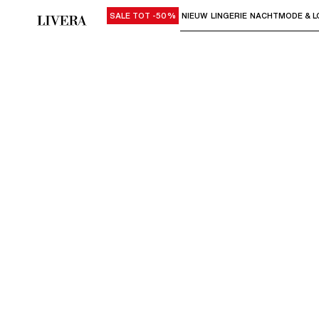
SALE TOT -50%
NIEUW
LINGERIE
NACHTMODE & L
Gebruik "Pijl omlaag" of "Enter" om su