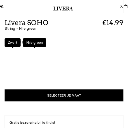
Livera SOHO
€14.99
String - Nile green
Kleur
:
Nile green
Zwart
Nile green
SELECTEER JE MAAT
Gratis bezorging
bij je thuis!