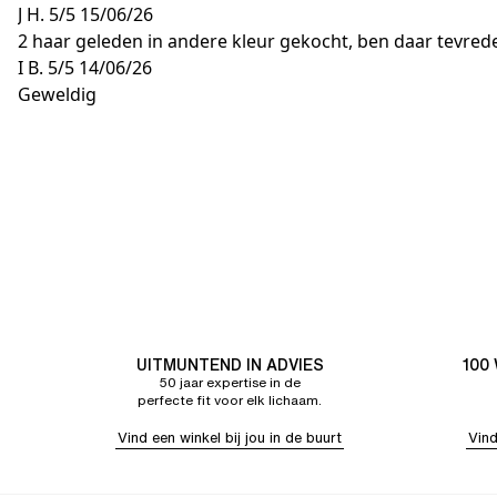
J H.
5/5
15/06/26
2 haar geleden in andere kleur gekocht, ben daar tevred
I B.
5/5
14/06/26
Geweldig
UITMUNTEND IN ADVIES
100
50 jaar expertise in de
perfecte fit voor elk lichaam.
Vind een winkel bij jou in de buurt
Vind