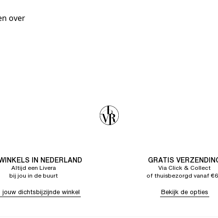
en over
 WINKELS IN NEDERLAND
GRATIS VERZENDIN
Altijd een Livera
Via Click & Collect
bij jou in de buurt
of thuisbezorgd vanaf €
 jouw dichtsbijzijnde winkel
Bekijk de opties