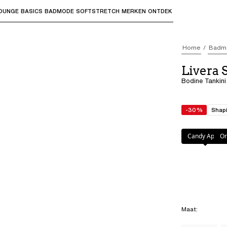
OUNGE
BASICS
BADMODE
SOFTSTRETCH
MERKEN
ONTDEK
bmenu's te openen en "Pijl omhoog" of "Escape" om terug t
Home
Badm
Livera 
Bodine Tankini
-30%
Shapi
Kleur
:
Orange h
Candy Apple
Or
Maat
: