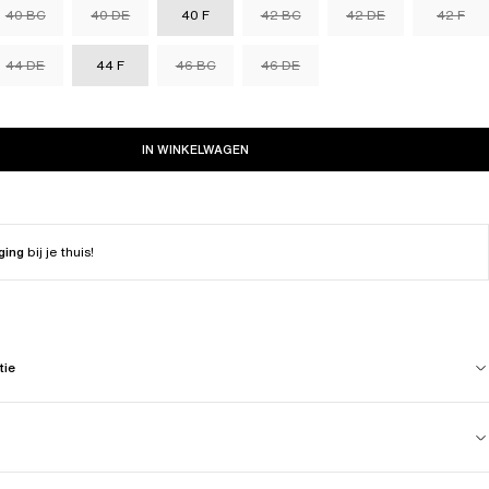
40 BC
40 DE
40 F
42 BC
42 DE
42 F
44 DE
44 F
46 BC
46 DE
IN WINKELWAGEN
ging
bij je thuis!
tie