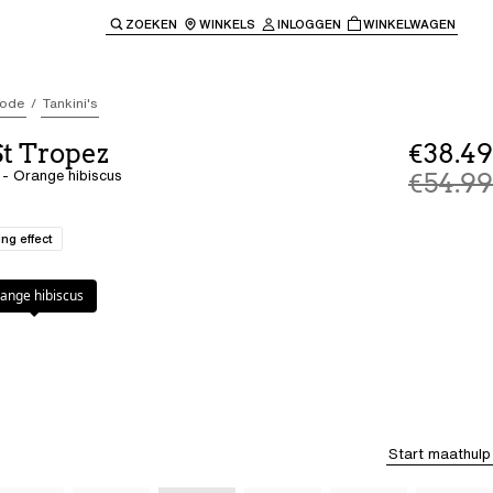
ZOEKEN
WINKELS
INLOGGEN
WINKELWAGEN
e keren naar de hoofdnavigatie.
ode
Tankini's
St Tropez
€38.49
 - Orange hibiscus
€54.99
ng effect
ibiscus
ange hibiscus
Start maathulp