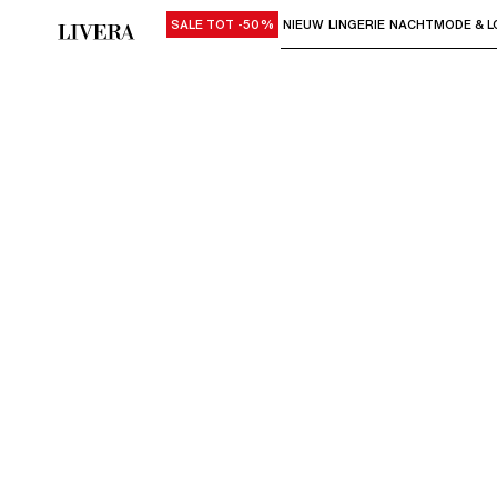
SALE TOT -50%
NIEUW
LINGERIE
NACHTMODE & L
Gebruik "Pijl omlaag" of "Enter" om su