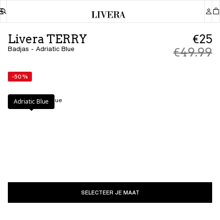
Livera TERRY
€25
Badjas - Adriatic Blue
€49.99
-50%
Kleur
:
Adriatic Blue
Adriatic Blue
SELECTEER JE MAAT