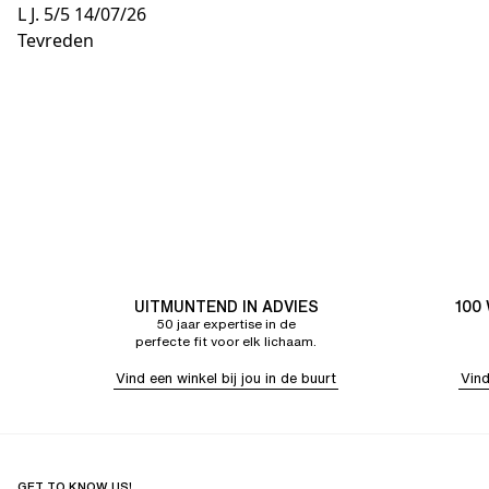
L J.
5/5
14/07/26
Tevreden
UITMUNTEND IN ADVIES
100
50 jaar expertise in de
perfecte fit voor elk lichaam.
Vind een winkel bij jou in de buurt
Vind
GET TO KNOW US!