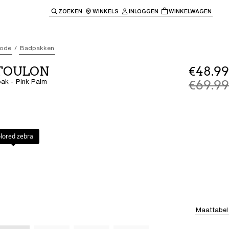
ZOEKEN
WINKELS
INLOGGEN
WINKELWAGEN
e keren naar de hoofdnavigatie.
ode
Badpakken
 TOULON
€48.99
ak - Pink Palm
€69.99
m
lored zebra
Maattabel