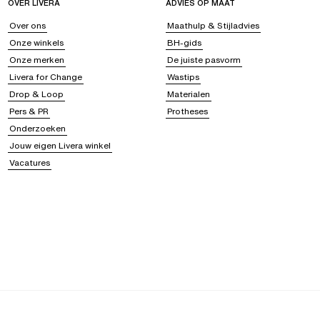
OVER LIVERA
ADVIES OP MAAT
Over ons
Maathulp & Stijladvies
Onze winkels
BH-gids
Onze merken
De juiste pasvorm
Livera for Change
Wastips
Drop & Loop
Materialen
Pers & PR
Protheses
Onderzoeken
Jouw eigen Livera winkel
Vacatures