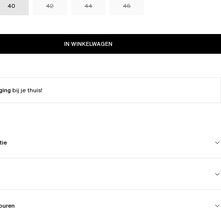
40
42
44
46
IN WINKELWAGEN
ging
bij je thuis!
tie
touren