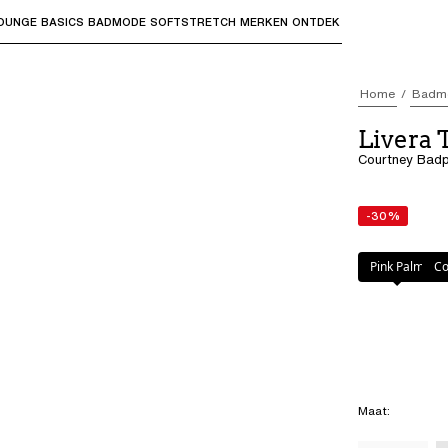
OUNGE
BASICS
BADMODE
SOFTSTRETCH
MERKEN
ONTDEK
bmenu's te openen en "Pijl omhoog" of "Escape" om terug t
Home
Badm
Livera
Courtney Badp
-30%
Kleur
:
Pink Pal
Pink Palm
Co
Maat
: