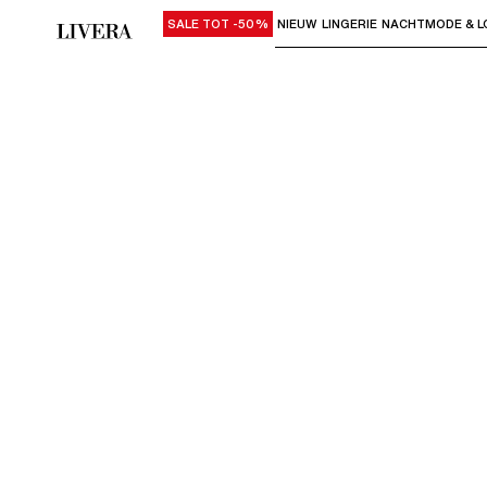
SALE TOT -50%
NIEUW
LINGERIE
NACHTMODE & L
Gebruik "Pijl omlaag" of "Enter" om su