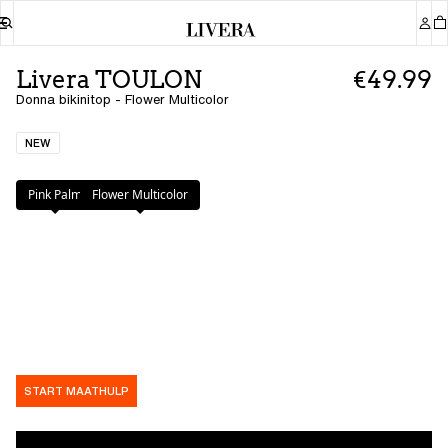
Livera TOULON
€49.99
Donna bikinitop - Flower Multicolor
NEW
Kleur
:
Flower Multicolor
Pink Palm
Flower Multicolor
START MAATHULP