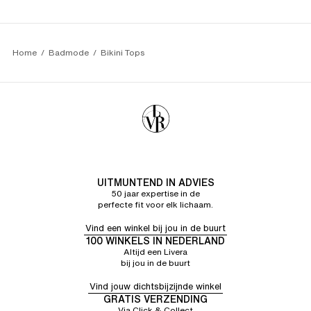
TINEKE V.
5/5
07/06/26
Wat denk je
Home
Badmode
Bikini Tops
UITMUNTEND IN ADVIES
50 jaar expertise in de
perfecte fit voor elk lichaam.
Vind een winkel bij jou in de buurt
100 WINKELS IN NEDERLAND
Altijd een Livera
bij jou in de buurt
Vind jouw dichtsbijzijnde winkel
GRATIS VERZENDING
Via Click & Collect