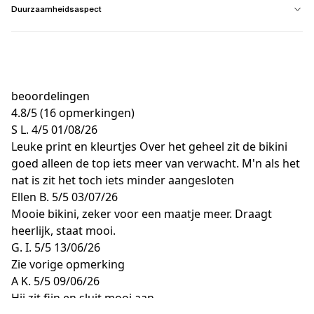
Duurzaamheidsaspect
beoordelingen
4.8
/
5
(16 opmerkingen)
S L.
4/5
01/08/26
Leuke print en kleurtjes Over het geheel zit de bikini
goed alleen de top iets meer van verwacht. M'n als het
nat is zit het toch iets minder aangesloten
Ellen B.
5/5
03/07/26
Mooie bikini, zeker voor een maatje meer. Draagt
heerlijk, staat mooi.
G. I.
5/5
13/06/26
Zie vorige opmerking
A K.
5/5
09/06/26
Hij zit fijn en sluit mooi aan