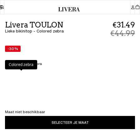
Livera TOULON
€31.49
Lieke bikinitop - Colored zebra
€44.99
-30%
Kleur
:
Colored zebra
Colored zebra
Maat niet beschikbaar
SELECTEER JE MAAT