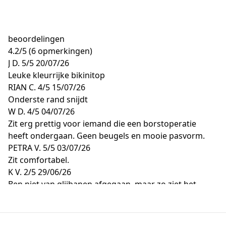
beoordelingen
4.2
/
5
(6 opmerkingen)
J D.
5/5
20/07/26
Leuke kleurrijke bikinitop
RIAN C.
4/5
15/07/26
Onderste rand snijdt
W D.
4/5
04/07/26
Zit erg prettig voor iemand die een borstoperatie
heeft ondergaan. Geen beugels en mooie pasvorm.
PETRA V.
5/5
03/07/26
Zit comfortabel.
K V.
2/5
29/06/26
Ben niet van glijbanen afgegaan, maar zo ziet het
broekje er wel uit. Bikini amper gedragen, zeer
teleurstellend