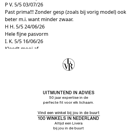
P V.
5/5
03/07/26
Past prima!!! Zonder gesp (zoals bij vorig model) ook
beter m.i. want minder zwaar.
H H.
5/5
24/06/26
Hele fijne pasvorm
I. K.
5/5
16/06/26
Kleedt mooi af
UITMUNTEND IN ADVIES
50 jaar expertise in de
perfecte fit voor elk lichaam.
Vind een winkel bij jou in de buurt
100 WINKELS IN NEDERLAND
Altijd een Livera
bij jou in de buurt