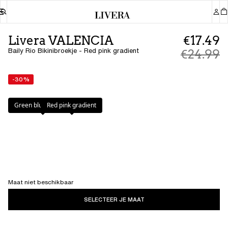
Livera VALENCIA
€17.49
Baily Rio Bikinibroekje - Red pink gradient
€24.99
-30%
Kleur
:
Red pink gradient
Green blue gradient
Red pink gradient
Maat niet beschikbaar
SELECTEER JE MAAT