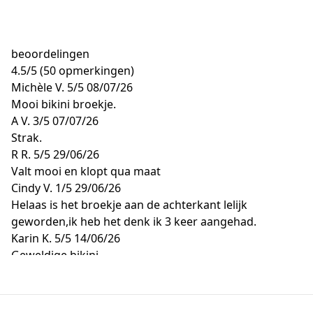
beoordelingen
4.5
/
5
(50 opmerkingen)
Michèle V.
5/5
08/07/26
Mooi bikini broekje.
A V.
3/5
07/07/26
Strak.
R R.
5/5
29/06/26
Valt mooi en klopt qua maat
Cindy V.
1/5
29/06/26
Helaas is het broekje aan de achterkant lelijk
geworden,ik heb het denk ik 3 keer aangehad.
Karin K.
5/5
14/06/26
Geweldige bikini