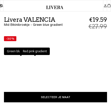
Livera VALENCIA
€19.59
Mid Bikinibroekje - Green blue gradient
€27.99
-30%
Kleur
:
Green blue gradient
Green blue gradient
Red pink gradient
SELECTEER JE MAAT